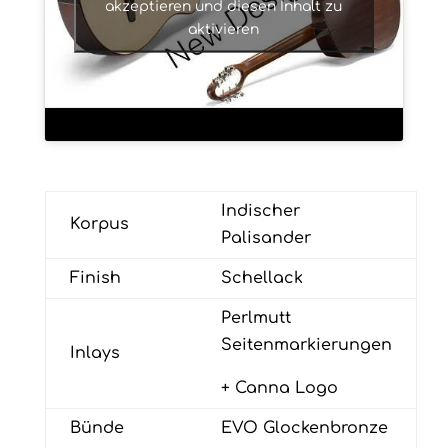
akzeptieren und diesen Inhalt zu
aktivieren
Indischer
Korpus
Palisander
Finish
Schellack
Perlmutt
Seitenmarkierungen
Inlays
+ Canna Logo
Bünde
EVO Glockenbronze