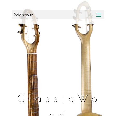
Seite wählen
ClassicWo
od