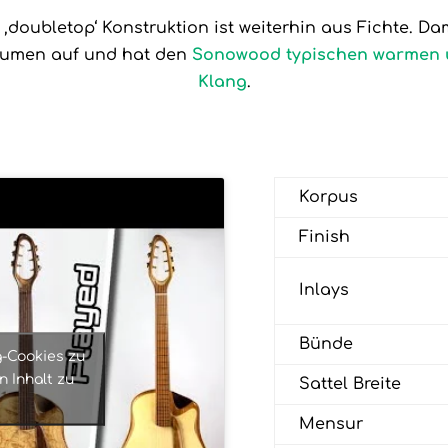
‚doubletop‘ Konstruktion ist weiterhin aus Fichte. Dam
lumen auf und hat den
Sonowood typischen warmen
Klang
.
Korpus
Finish
Inlays
Bünde
g-Cookies zu
 Inhalt zu
Sattel Breite
Mensur