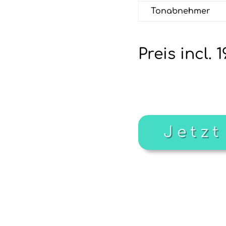
Tonabnehmer
Preis incl.
sssssssssssssssssssssssss
sssssss
sssssssssssssssssssssssss
sssssss
 this text inline or in the
Jetzt
 style every aspect of this
gs and even apply custom
ed settings.