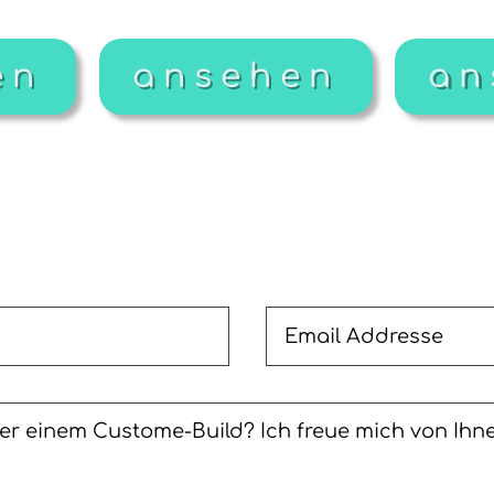
en
ansehen
an