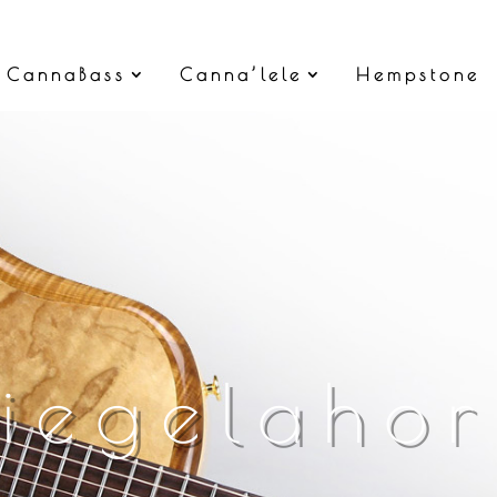
CannaBass
Canna’lele
Hempstone
Riegelaho